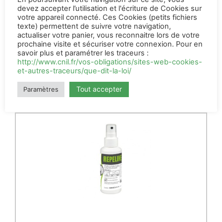
devez accepter l’utilisation et l'écriture de Cookies sur
votre appareil connecté. Ces Cookies (petits fichiers
Biosect flacon
texte) permettent de suivre votre navigation,
1 L
actualiser votre panier, vous reconnaitre lors de votre
prochaine visite et sécuriser votre connexion. Pour en
21,00
€
HT
savoir plus et paramétrer les traceurs :
http://www.cnil.fr/vos-obligations/sites-web-cookies-
AJOUTER AU PANIER
et-autres-traceurs/que-dit-la-loi/
Tout accepter
Paramètres