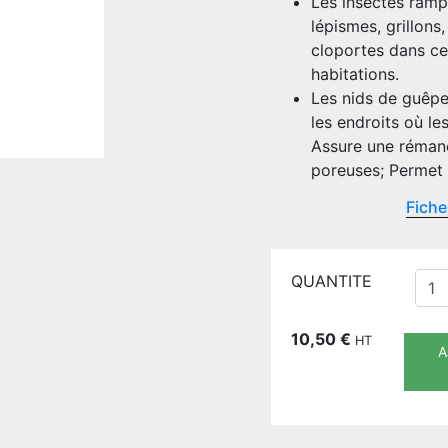
Les insectes rampa
lépismes, grillons,
cloportes dans cer
habitations.
Les nids de guêpes.
les endroits où l
Assure une réman
poreuses; Permet d
Fiche
QUANTITE
10,50
€
HT
A