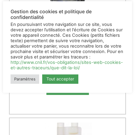
Gestion des cookies et politique de
confidentialité
En poursuivant votre navigation sur ce site, vous
devez accepter l’utilisation et l'écriture de Cookies sur
votre appareil connecté. Ces Cookies (petits fichiers
texte) permettent de suivre votre navigation,
actualiser votre panier, vous reconnaitre lors de votre
prochaine visite et sécuriser votre connexion. Pour en
savoir plus et paramétrer les traceurs :
Désinsectiseur LED FX5
http://www.cnil.fr/vos-obligations/sites-web-cookies-
(50m²)
et-autres-traceurs/que-dit-la-loi/
190,00
€
HT
Tout accepter
Paramètres
AJOUTER AU PANIER