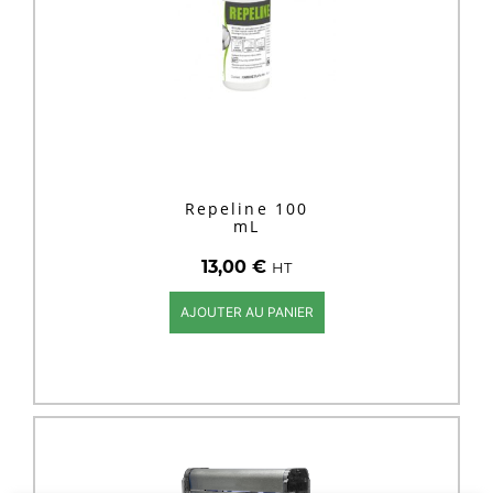
Repeline 100
mL
13,00
€
HT
AJOUTER AU PANIER