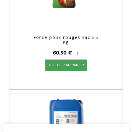
Force poux rouges sac 25
Kg
60,50
€
HT
AJOUTER AU PANIER