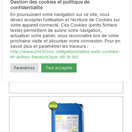
Gestion des cookies et politique de
confidentialité
En poursuivant votre navigation sur ce site, vous
devez accepter l’utilisation et l'écriture de Cookies sur
votre appareil connecté. Ces Cookies (petits fichiers
texte) permettent de suivre votre navigation,
actualiser votre panier, vous reconnaitre lors de votre
Kenomint 20
prochaine visite et sécuriser votre connexion. Pour en
L
savoir plus et paramétrer les traceurs :
http://www.cnil.fr/vos-obligations/sites-web-cookies-
113,00
€
et-autres-traceurs/que-dit-la-loi/
HT
Tout accepter
Paramètres
AJOUTER AU PANIER