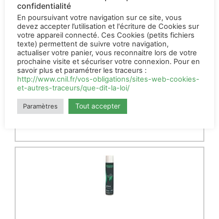
confidentialité
En poursuivant votre navigation sur ce site, vous
devez accepter l’utilisation et l'écriture de Cookies sur
votre appareil connecté. Ces Cookies (petits fichiers
texte) permettent de suivre votre navigation,
actualiser votre panier, vous reconnaitre lors de votre
Rideau mouches 30 cm x 9
prochaine visite et sécuriser votre connexion. Pour en
mm
savoir plus et paramétrer les traceurs :
http://www.cnil.fr/vos-obligations/sites-web-cookies-
19,95
€
HT
et-autres-traceurs/que-dit-la-loi/
AJOUTER AU PANIER
Tout accepter
Paramètres