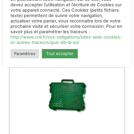
devez accepter l’utilisation et l'écriture de Cookies sur
votre appareil connecté. Ces Cookies (petits fichiers
Trusti Tuber biberon et
tétine
texte) permettent de suivre votre navigation,
actualiser votre panier, vous reconnaitre lors de votre
prochaine visite et sécuriser votre connexion. Pour en
41,50
€
HT
savoir plus et paramétrer les traceurs :
http://www.cnil.fr/vos-obligations/sites-web-cookies-
AJOUTER AU PANIER
et-autres-traceurs/que-dit-la-loi/
Tout accepter
Paramètres