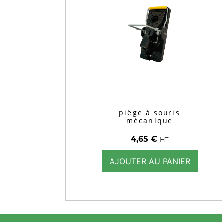
piège à souris
mécanique
4,65
€
HT
AJOUTER AU PANIER