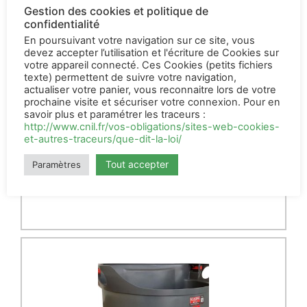
Gestion des cookies et politique de
confidentialité
En poursuivant votre navigation sur ce site, vous
devez accepter l’utilisation et l'écriture de Cookies sur
votre appareil connecté. Ces Cookies (petits fichiers
texte) permettent de suivre votre navigation,
actualiser votre panier, vous reconnaitre lors de votre
prochaine visite et sécuriser votre connexion. Pour en
Bouchon pour nourrisseur
savoir plus et paramétrer les traceurs :
Milkbar
http://www.cnil.fr/vos-obligations/sites-web-cookies-
et-autres-traceurs/que-dit-la-loi/
4,10
€
HT
Tout accepter
Paramètres
AJOUTER AU PANIER