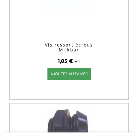
Vis ressort écrous
Milkbar
1,85
€
HT
AJOUTER AU PANIER