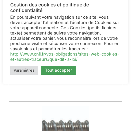
Gestion des cookies et politique de
confidentialité
En poursuivant votre navigation sur ce site, vous
devez accepter l’utilisation et l'écriture de Cookies sur
votre appareil connecté. Ces Cookies (petits fichiers
texte) permettent de suivre votre navigation,
actualiser votre panier, vous reconnaitre lors de votre
prochaine visite et sécuriser votre connexion. Pour en
Milkbar 8
savoir plus et paramétrer les traceurs :
places
http://www.cnil.fr/vos-obligations/sites-web-cookies-
et-autres-traceurs/que-dit-la-loi/
215,00
€
HT
Tout accepter
Paramètres
AJOUTER AU PANIER