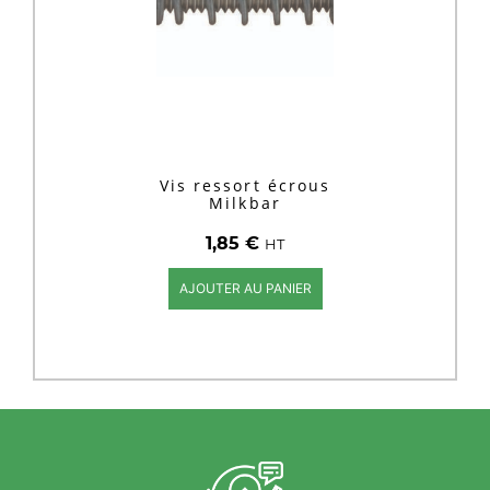
Vis ressort écrous
Milkbar
1,85
€
HT
AJOUTER AU PANIER