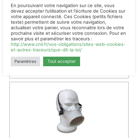
En poursuivant votre navigation sur ce site, vous
devez accepter l’utilisation et l'écriture de Cookies sur
votre appareil connecté. Ces Cookies (petits fichiers
texte) permettent de suivre votre navigation,
Sachet de 100 filtres OCOV (usage
actualiser votre panier, vous reconnaitre lors de votre
unique P2)
prochaine visite et sécuriser votre connexion. Pour en
savoir plus et paramétrer les traceurs :
25,00
€
HT
http://www.cnil.fr/vos-obligations/sites-web-cookies-
et-autres-traceurs/que-dit-la-loi/
AJOUTER AU PANIER
Tout accepter
Paramètres