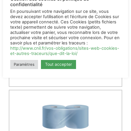
confidentialité
En poursuivant votre navigation sur ce site, vous
devez accepter l’utilisation et l'écriture de Cookies sur
votre appareil connecté. Ces Cookies (petits fichiers
texte) permettent de suivre votre navigation,
actualiser votre panier, vous reconnaitre lors de votre
Nitracid agri 25
prochaine visite et sécuriser votre connexion. Pour en
Kg
savoir plus et paramétrer les traceurs :
http://www.cnil.fr/vos-obligations/sites-web-cookies-
43,50
€
HT
et-autres-traceurs/que-dit-la-loi/
AJOUTER AU PANIER
Tout accepter
Paramètres