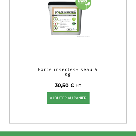
Force insectes+ seau 5
Kg
30,50
€
HT
AJOUTER AU PANIER