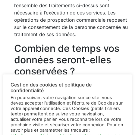
l’ensemble des traitements ci-dessus sont
nécessaire à l’exécution de ces services. Les
opérations de prospection commerciale reposent
sur le consentement de la personne concernée au
traitement de ses données.
Combien de temps vos
données seront-elles
conservées ?
La société GDS SERVICES conservera vos
Gestion des cookies et politique de
confidentialité
données personnelles pour les durées suivantes :
L’ensemble des données personnelles collectées
En poursuivant votre navigation sur ce site, vous
devez accepter l’utilisation et l'écriture de Cookies sur
auprès de l’internaute « client » seront conservées
votre appareil connecté. Ces Cookies (petits fichiers
pour toute la durée de la relation commerciale et
texte) permettent de suivre votre navigation,
pour une durée de 5 années à compter de la fin de
actualiser votre panier, vous reconnaitre lors de votre
prochaine visite et sécuriser votre connexion. Pour en
ladite relation commerciale (par exemple à
savoir plus et paramétrer les traceurs :
compter de la date de votre dernier achat…),