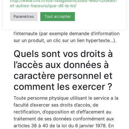
http://www.cnil.fr/vos-obligations/sites-web-cookies-
L’ensemble des données personnelles collectées
et-autres-traceurs/que-dit-la-loi/
auprès de l’internaute « prospects ou
Tout accepter
Paramètres
prescripteurs », seront conservées pendant 3
années à compter du dernier contact émanant de
l’internaute (par exemple demande d’information
sur un produit, un clic sur un lien hypertexte…).
Quels sont vos droits à
l’accès aux données à
caractère personnel et
comment les exercer ?
Toute personne physique utilisant le service a la
faculté d’exercer ses droits d’accès, de
rectification, d’opposition et d’effacement au
traitement de ses données conformément aux
articles 38 à 40 de la loi du 6 janvier 1978. En