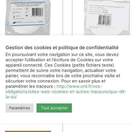
Gestion des cookies et politique de confidentialité
En poursuivant votre navigation sur ce site, vous devez
accepter l’utilisation et l'écriture de Cookies sur votre
appareil connecté. Ces Cookies (petits fichiers texte)
Sachet de 100 filtres
Sachet de 5 filtres
OCOV (usage unique P2)
permettent de suivre votre navigation, actualiser votre
OCOV (réutilisable
catégorie 1)
panier, vous reconnaitre lors de votre prochaine visite et
sécuriser votre connexion. Pour en savoir plus et
25,00
€
HT
9,75
€
paramétrer les traceurs :
http://www.cnil.fr/vos-
HT
obligations/sites-web-cookies-et-autres-traceurs/que-dit-
AJOUTER AU PANIER
la-loi/
AJOUTER AU PANIER
Tout accepter
Paramètres