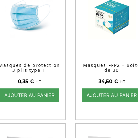
Masques de protection
Masques FFP2 – Boit
3 plis type II
de 30
0,35
€
34,50
€
HT
HT
AJOUTER AU PANIER
AJOUTER AU PANIER